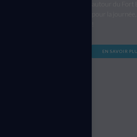
autour du Fort B
pour la journée
!
EN SAVOIR PL