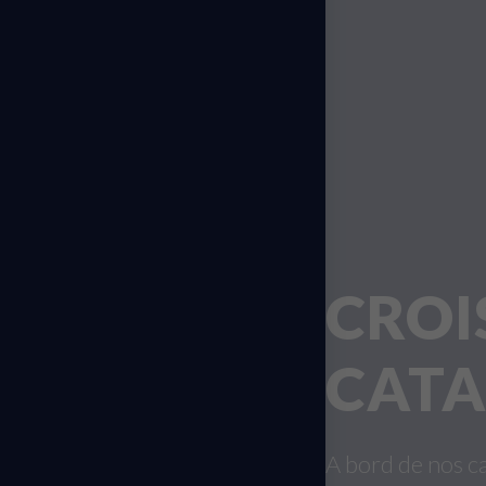
CROI
CAT
A bord de nos c